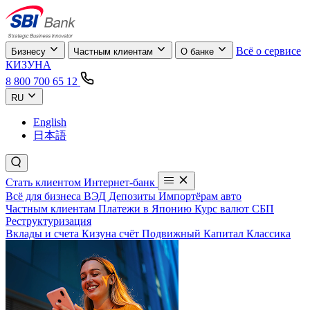
Всё о сервисе
Бизнесу
Частным клиентам
О банке
КИЗУНА
8 800 700 65 12
RU
English
日本語
Стать клиентом
Интернет-банк
Всё для бизнеса
ВЭД
Депозиты
Импортёрам авто
Частным клиентам
Платежи в Японию
Курс валют
СБП
Реструктуризация
Вклады и счета
Кизуна счёт
Подвижный
Капитал
Классика