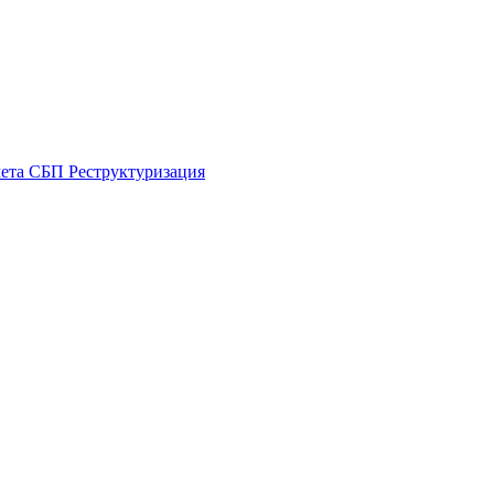
чета
СБП
Реструктуризация