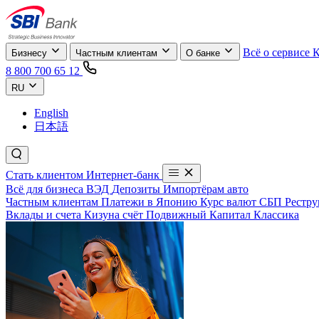
Всё о сервисе
Бизнесу
Частным клиентам
О банке
8 800 700 65 12
RU
English
日本語
Стать клиентом
Интернет-банк
Всё для бизнеса
ВЭД
Депозиты
Импортёрам авто
Частным клиентам
Платежи в Японию
Курс валют
СБП
Рестру
Вклады и счета
Кизуна счёт
Подвижный
Капитал
Классика