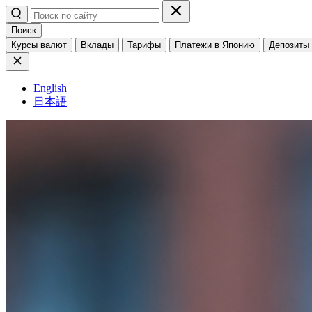
Поиск
Курсы валют
Вклады
Тарифы
Платежи в Японию
Депозиты
English
日本語