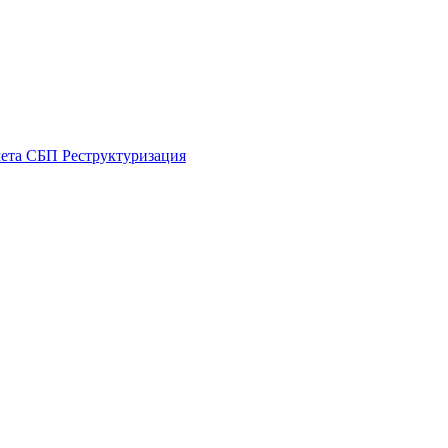
чета
СБП
Реструктуризация