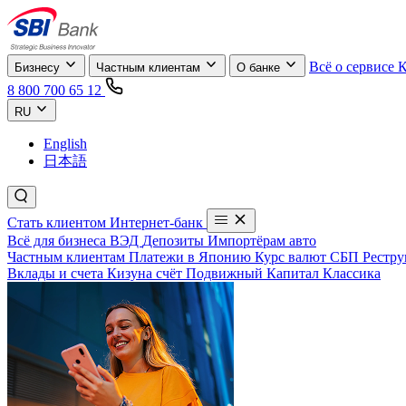
Всё о сервисе
Бизнесу
Частным клиентам
О банке
8 800 700 65 12
RU
English
日本語
Стать клиентом
Интернет-банк
Всё для бизнеса
ВЭД
Депозиты
Импортёрам авто
Частным клиентам
Платежи в Японию
Курс валют
СБП
Рестру
Вклады и счета
Кизуна счёт
Подвижный
Капитал
Классика