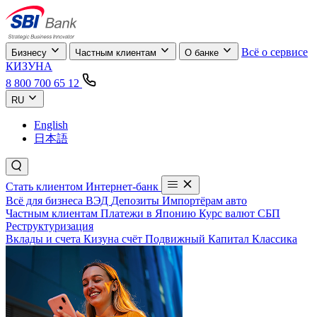
Всё о сервисе
Бизнесу
Частным клиентам
О банке
КИЗУНА
8 800 700 65 12
RU
English
日本語
Стать клиентом
Интернет-банк
Всё для бизнеса
ВЭД
Депозиты
Импортёрам авто
Частным клиентам
Платежи в Японию
Курс валют
СБП
Реструктуризация
Вклады и счета
Кизуна счёт
Подвижный
Капитал
Классика