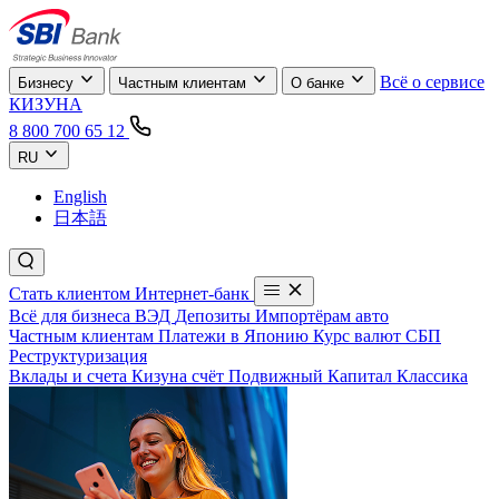
Всё о сервисе
Бизнесу
Частным клиентам
О банке
КИЗУНА
8 800 700 65 12
RU
English
日本語
Стать клиентом
Интернет-банк
Всё для бизнеса
ВЭД
Депозиты
Импортёрам авто
Частным клиентам
Платежи в Японию
Курс валют
СБП
Реструктуризация
Вклады и счета
Кизуна счёт
Подвижный
Капитал
Классика