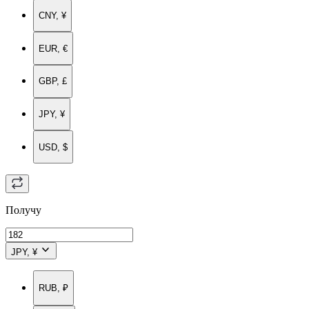
CNY, ¥
EUR, €
GBP, £
JPY, ¥
USD, $
Получу
JPY, ¥
RUB, ₽