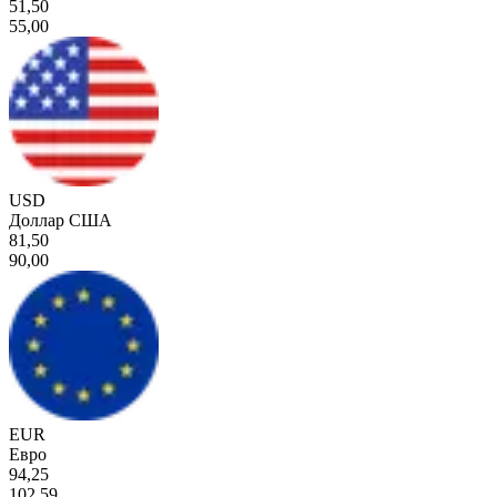
51,50
55,00
USD
Доллар США
81,50
90,00
EUR
Евро
94,25
102,59