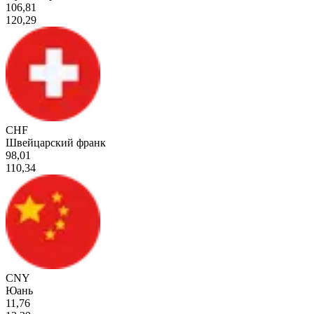
106,81
120,29
CHF
Швейцарский франк
98,01
110,34
CNY
Юань
11,76