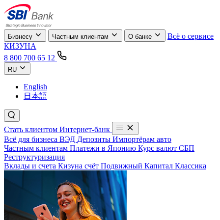
Всё о сервисе
Бизнесу
Частным клиентам
О банке
КИЗУНА
8 800 700 65 12
RU
English
日本語
Стать клиентом
Интернет-банк
Всё для бизнеса
ВЭД
Депозиты
Импортёрам авто
Частным клиентам
Платежи в Японию
Курс валют
СБП
Реструктуризация
Вклады и счета
Кизуна счёт
Подвижный
Капитал
Классика