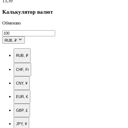
13,39
Калькулятор валют
Обменяю
RUB, ₽
RUB, ₽
CHF, Fr
CNY, ¥
EUR, €
GBP, £
JPY, ¥