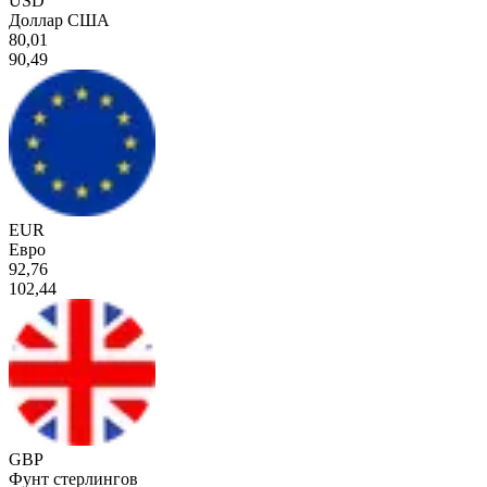
USD
Доллар США
80,01
90,49
EUR
Евро
92,76
102,44
GBP
Фунт стерлингов