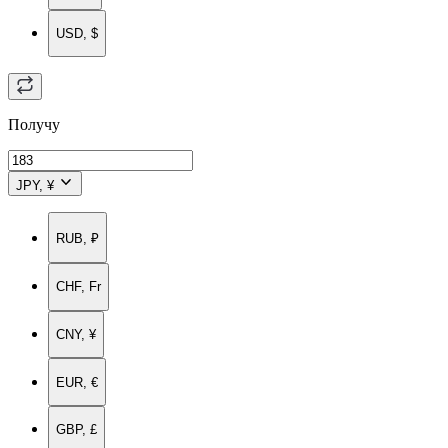
USD, $
Получу
JPY, ¥
RUB, ₽
CHF, Fr
CNY, ¥
EUR, €
GBP, £