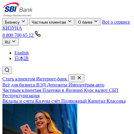
Всё о сервисе
Бизнесу
Частным клиентам
О банке
КИЗУНА
8 800 700 65 12
RU
English
日本語
Стать клиентом
Интернет-банк
Всё для бизнеса
ВЭД
Депозиты
Импортёрам авто
Частным клиентам
Платежи в Японию
Курс валют
СБП
Реструктуризация
Вклады и счета
Кизуна счёт
Подвижный
Капитал
Классика