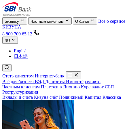
Всё о сервисе
Бизнесу
Частным клиентам
О банке
КИЗУНА
8 800 700 65 12
RU
English
日本語
Стать клиентом
Интернет-банк
Всё для бизнеса
ВЭД
Депозиты
Импортёрам авто
Частным клиентам
Платежи в Японию
Курс валют
СБП
Реструктуризация
Вклады и счета
Кизуна счёт
Подвижный
Капитал
Классика