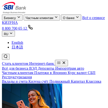
Всё о сервисе
Бизнесу
Частным клиентам
О банке
КИЗУНА
8 800 700 65 12
RU
English
日本語
Стать клиентом
Интернет-банк
Всё для бизнеса
ВЭД
Депозиты
Импортёрам авто
Частным клиентам
Платежи в Японию
Курс валют
СБП
Реструктуризация
Вклады и счета
Кизуна счёт
Подвижный
Капитал
Классика